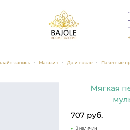
г
Е
р
лайн-запись
Магазин
До и после
Пакетные п
Мягкая п
мул
707 руб.
В наличии