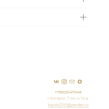
+79025147049
г.Ангарск, 7 мк-н, 14 д.
bajole2010@yandex.ru