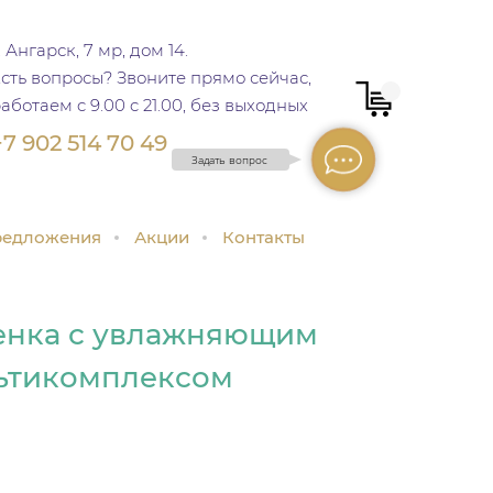
. Ангарск, 7 мр, дом 14.
сть вопросы? Звоните прямо сейчас,
аботаем c 9.00 c 21.00, без выходных
+7 902 514 70 49
Задать вопрос
редложения
Акции
Контакты
енка с увлажняющим
ьтикомплексом