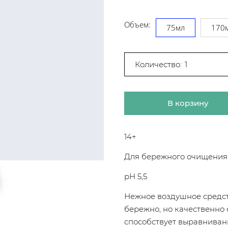
Объем:
75мл
170
Количество:
В корзину
14+
Для бережного очищения
рН 5,5
Нежное воздушное средст
бережно, но качественно 
способствует выравнивани